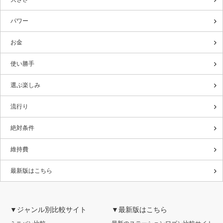
パワー
お金
使い勝手
選ぶ楽しみ
流行り
絶対条件
維持費
最新版はこちら
▼ジャンル別比較サイト
▼最新版はこちら