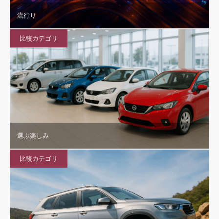
流行り
比較カテゴリ
選ぶ楽しみ
比較カテゴリ